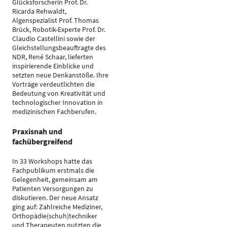
Glücksforscherin Prof. Dr.
Ricarda Rehwaldt,
Algenspezialist Prof. Thomas
Brück, Robotik-Experte Prof. Dr.
Claudio Castellini sowie der
Gleichstellungsbeauftragte des
NDR, René Schaar, lieferten
inspirierende Einblicke und
setzten neue Denkanstöße. Ihre
Vorträge verdeutlichten die
Bedeutung von Kreativität und
technologischer Innovation in
medizinischen Fachberufen.
Praxisnah und
fachübergreifend
In 33 Workshops hatte das
Fachpublikum erstmals die
Gelegenheit, gemeinsam am
Patienten Versorgungen zu
diskutieren. Der neue Ansatz
ging auf: Zahlreiche Mediziner,
Orthopädie(schuh)techniker
und Therapeuten nutzten die