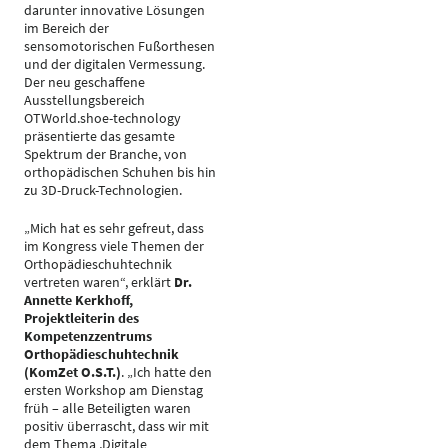
darunter innovative Lösungen
im Bereich der
sensomotorischen Fußorthesen
und der digitalen Vermessung.
Der neu geschaffene
Ausstellungsbereich
OTWorld.shoe-technology
präsentierte das gesamte
Spektrum der Branche, von
orthopädischen Schuhen bis hin
zu 3D-Druck-Technologien.
„Mich hat es sehr gefreut, dass
im Kongress viele Themen der
Orthopädieschuhtechnik
vertreten waren“, erklärt
Dr.
Annette Kerkhoff,
Projektleiterin des
Kompetenzzentrums
Orthopädieschuhtechnik
(KomZet O.S.T.)
. „Ich hatte den
ersten Workshop am Dienstag
früh – alle Beteiligten waren
positiv überrascht, dass wir mit
dem Thema ‚Digitale