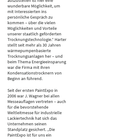
auszustellen ist hier eine
wunderbare Möglichkeit, um
mit Interessierten ins
persönliche Gespräch zu
kommen – über die vielen
Möglichkeiten und Vorteile
unserer staatlich geförderten
Trocknungstechnologie.“ Harter
stellt seit mehr als 30 Jahren
wärmepumpenbasierte
Trocknungsanlagen her – und
beim Thema Energieeinsparung
war die Firma mit ihren
Kondensationstrocknern von
Beginn an führend.
Seit der ersten PaintExpo in
2006 war J. Wagner bei allen
Messeauflagen vertreten – auch
für die bevorstehende
Weltleitmesse für industrielle
Lackiertechnik hat sich das
Unternehmen seinen
Standplatz gesichert. „Die
PaintExpo ist für uns ein