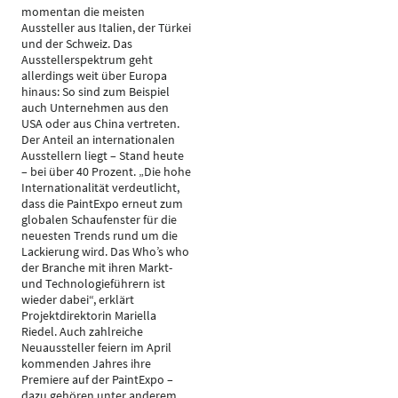
momentan die meisten
Aussteller aus Italien, der Türkei
und der Schweiz. Das
Ausstellerspektrum geht
allerdings weit über Europa
hinaus: So sind zum Beispiel
auch Unternehmen aus den
USA oder aus China vertreten.
Der Anteil an internationalen
Ausstellern liegt – Stand heute
– bei über 40 Prozent. „Die hohe
Internationalität verdeutlicht,
dass die PaintExpo erneut zum
globalen Schaufenster für die
neuesten Trends rund um die
Lackierung wird. Das Who’s who
der Branche mit ihren Markt-
und Technologieführern ist
wieder dabei“, erklärt
Projektdirektorin Mariella
Riedel. Auch zahlreiche
Neuaussteller feiern im April
kommenden Jahres ihre
Premiere auf der PaintExpo –
dazu gehören unter anderem