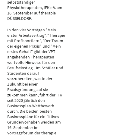
selbstständiger
Physiotherapeuten, IFK e.V. am
16. September auf therapie
DÜSSELDORF.
In den vier Vorträgen "Mein
erster Arbeitsvertrag", "Therapie
mit Profisportlern", "Der Traum
der eigenen Praxis" und "Mein
erstes Gehalt" gibt der VPT
angehenden Therapeuten
wertvolle Hinweise für den
Berufseinstieg. Um Schüler und
Studenten darauf
vorzubereiten, was in der
Zukunft bei einer
Praxisgründung auf sie
zukommen kann, führt der IFK
seit 2020 jährlich den
Businessplan-Wettbewerb
durch. Die beiden besten
Businesspläne für ein fiktives
Gründervorhaben werden am
16. September im
Vortragsforum der therapie