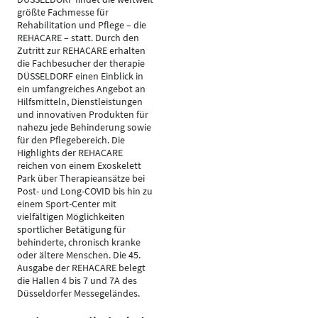
größte Fachmesse für
Rehabilitation und Pflege – die
REHACARE – statt. Durch den
Zutritt zur REHACARE erhalten
die Fachbesucher der therapie
DÜSSELDORF einen Einblick in
ein umfangreiches Angebot an
Hilfsmitteln, Dienstleistungen
und innovativen Produkten für
nahezu jede Behinderung sowie
für den Pflegebereich. Die
Highlights der REHACARE
reichen von einem Exoskelett
Park über Therapieansätze bei
Post- und Long-COVID bis hin zu
einem Sport-Center mit
vielfältigen Möglichkeiten
sportlicher Betätigung für
behinderte, chronisch kranke
oder ältere Menschen. Die 45.
Ausgabe der REHACARE belegt
die Hallen 4 bis 7 und 7A des
Düsseldorfer Messegeländes.