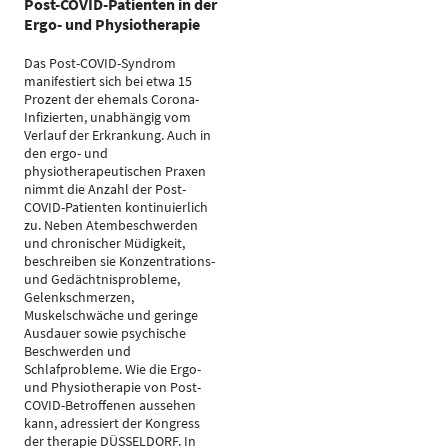
Post-COVID-Patienten in der
Ergo- und Physiotherapie
Das Post-COVID-Syndrom
manifestiert sich bei etwa 15
Prozent der ehemals Corona-
Infizierten, unabhängig vom
Verlauf der Erkrankung. Auch in
den ergo- und
physiotherapeutischen Praxen
nimmt die Anzahl der Post-
COVID-Patienten kontinuierlich
zu. Neben Atembeschwerden
und chronischer Müdigkeit,
beschreiben sie Konzentrations-
und Gedächtnisprobleme,
Gelenkschmerzen,
Muskelschwäche und geringe
Ausdauer sowie psychische
Beschwerden und
Schlafprobleme. Wie die Ergo-
und Physiotherapie von Post-
COVID-Betroffenen aussehen
kann, adressiert der Kongress
der therapie DÜSSELDORF. In