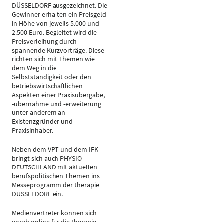
DÜSSELDORF ausgezeichnet. Die
Gewinner erhalten ein Preisgeld
in Höhe von jeweils 5.000 und
2.500 Euro. Begleitet wird die
Preisverleihung durch
spannende Kurzvorträge. Diese
richten sich mit Themen wie
dem Weg in die
Selbstständigkeit oder den
betriebswirtschaftlichen
Aspekten einer Praxisübergabe,
-übernahme und -erweiterung
unter anderem an
Existenzgründer und
Praxisinhaber.
Neben dem VPT und dem IFK
bringt sich auch PHYSIO
DEUTSCHLAND mit aktuellen
berufspolitischen Themen ins
Messeprogramm der therapie
DÜSSELDORF ein.
Medienvertreter können sich
vorab online für die therapie