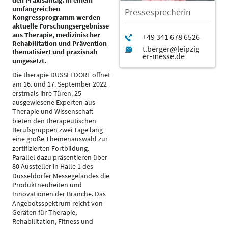
den Praxisalltag. In einem
umfangreichen
Pressesprecherin
Kongressprogramm werden
aktuelle Forschungsergebnisse
aus Therapie, medizinischer
Rehabilitation und Prävention
thematisiert und praxisnah
umgesetzt.
Die therapie DÜSSELDORF öffnet
am 16. und 17. September 2022
erstmals ihre Türen. 25
ausgewiesene Experten aus
Therapie und Wissenschaft
bieten den therapeutischen
Berufsgruppen zwei Tage lang
eine große Themenauswahl zur
zertifizierten Fortbildung.
Parallel dazu präsentieren über
80 Aussteller in Halle 1 des
Düsseldorfer Messegeländes die
Produktneuheiten und
Innovationen der Branche. Das
Angebotsspektrum reicht von
Geräten für Therapie,
Rehabilitation, Fitness und